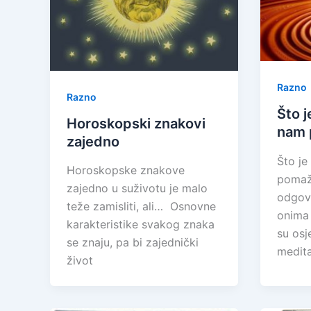
Razno
Razno
Što j
Horoskopski znakovi
nam 
zajedno
Što je
Horoskopske znakove
pomaže
zajedno u suživotu je malo
odgovo
teže zamisliti, ali… Osnovne
onima 
karakteristike svakog znaka
su osj
se znaju, pa bi zajednički
medita
život