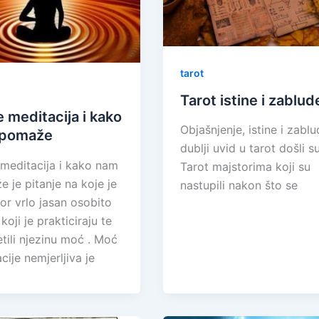
tarot
Tarot istine i zablud
e meditacija i kako
Objašnjenje, istine i zablu
pomaže
dublji uvid u tarot došli s
 meditacija i kako nam
Tarot majstorima koji su
 je pitanje na koje je
nastupili nakon što se
r vrlo jasan osobito
koji je prakticiraju te
etili njezinu moć . Moć
cije nemjerljiva je