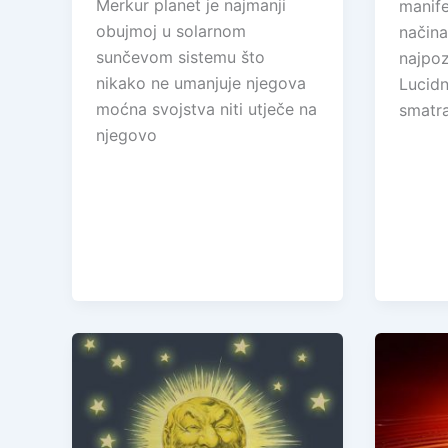
Merkur planet je najmanji
manife
obujmoj u solarnom
načina
sunčevom sistemu što
najpoz
nikako ne umanjuje njegova
Lucidn
moćna svojstva niti utječe na
smatr
njegovo