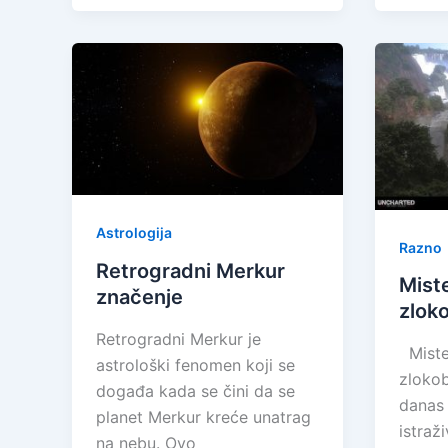
Astrologija
Razno
Retrogradni Merkur
Mist
značenje
zlok
Retrogradni Merkur je
Mister
astrološki fenomen koji se
zlokob
događa kada se čini da se
danas 
planet Merkur kreće unatrag
istraži
na nebu. Ovo