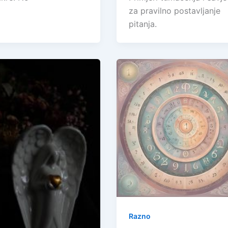
za pravilno postavljanje
pitanja.
Razno