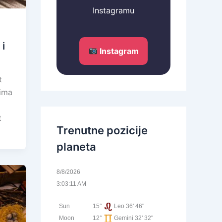
Instagramu
 i
Instagram
t
ćima
t
Trenutne pozicije
planeta
8/8/2026
3:03:11 AM
Sun
15°
Leo 36' 46"
Moon
12°
Gemini 32' 32"