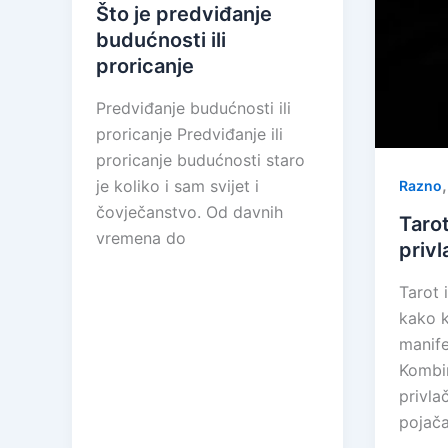
Što je predviđanje
budućnosti ili
proricanje
Predviđanje budućnosti ili
proricanje Predviđanje ili
proricanje budućnosti staro
je koliko i sam svijet i
Razno
čovječanstvo. Od davnih
Tarot
vremena do
privl
Tarot 
kako 
manife
Kombin
privla
pojača