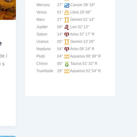
Mercury
27°
Cancer 38' 19"
Venus
01°
Libra 20' 06"
Mars
27°
Gemini 51' 14"
Jupiter
08°
Leo 32' 13"
Saturn
14°
Aries 37' 17" R
e
Uranus
05°
Gemini 13' 26"
Neptune
04°
Aries 09' 24" R
de i
Pluto
04°
Aquarius 00' 38" R
u s
Chiron
00°
Taurus 51' 32" R
TrueNode
29°
Aquarius 52' 54" R