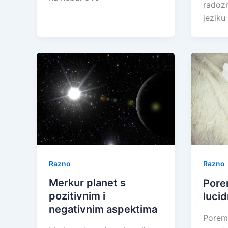
radozn
jeziku
Razno
Razno
Merkur planet s
Pore
pozitivnim i
lucid
negativnim aspektima
Poreme