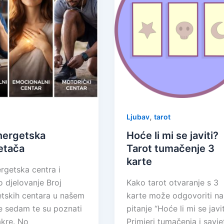
,
Ljubav
tarot
energetska
Hoće li mi se javiti?
etača
Tarot tumačenje 3
karte
ergetska centra i
o djelovanje Broj
Kako tarot otvaranje s 3
tskih centara u našem
karte može odgovoriti na
 je sedam te su poznati
pitanje “Hoće li mi se javit
kre. No
Primjeri tumačenja i savje