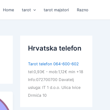
Home
tarot
tarot majstori
Razno
Hrvatska telefon
Tarot telefon 064-600-602
tel:0,93€ - mob:1,12€ min +18
Info:072700700 Davatelj
usluga: IT 1 d.o.o. Ulica Ivice
Drmića 10