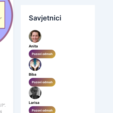
Savjetnici
Anita
Pozovi odmah
Biba
Pozovi odmah
Larisa
i?”.
Pozovi odmah
ti