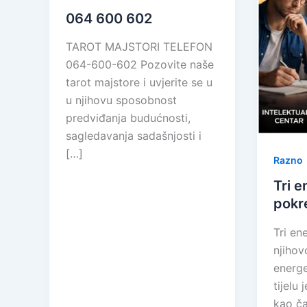
064 600 602
TAROT MAJSTORI TELEFON
064-600-602 Pozovite naše
tarot majstore i uvjerite se u
u njihovu sposobnost
predviđanja budućnosti,
sagledavanja sadašnjosti i
[…]
Razno
Tri 
pokr
Tri en
njihov
energe
tijelu
kao ča