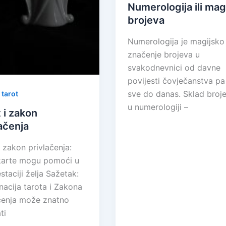
Numerologija ili mag
brojeva
Numerologija je magijsko
značenje brojeva u
svakodnevnici od davne
povijesti čovječanstva pa
,
sve do danas. Sklad broj
tarot
u numerologiji –
 i zakon
ačenja
i zakon privlačenja:
karte mogu pomoći u
staciji želja Sažetak:
acija tarota i Zakona
čenja može znatno
ti