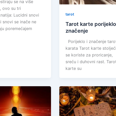
stiraju se na više
, ovo su tri
tarot
natija: Lucidni snovi
i snovi se inače ne
Tarot karte porijeklo
aju poremećajem
značenje
Porijeklo i značenje taro
karata Tarot karte stolje
se koriste za proricanje,
sreću i duhovni rast. Taro
karte su