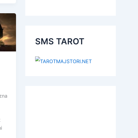
SMS TAROT
izna
t
ni