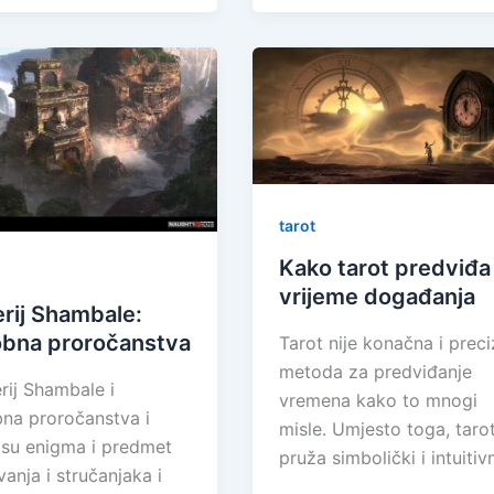
tarot
Kako tarot predviđa
vrijeme događanja
erij Shambale:
obna proročanstva
Tarot nije konačna i prec
metoda za predviđanje
ij Shambale i
vremena kako to mnogi
na proročanstva i
misle. Umjesto toga, taro
su enigma i predmet
pruža simbolički i intuitiv
vanja i stručanjaka i