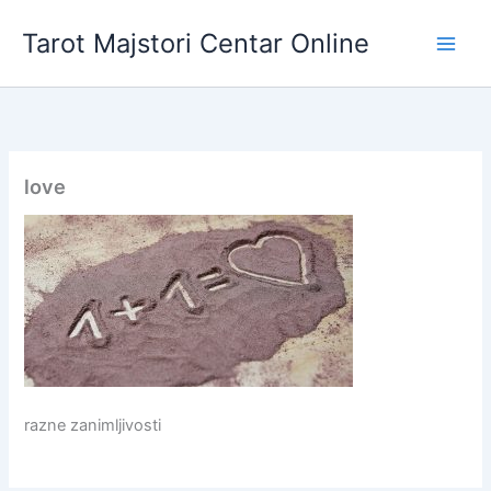
Skip
Tarot Majstori Centar Online
to
content
love
razne zanimljivosti