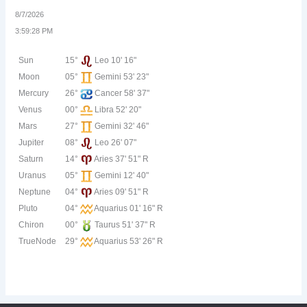
8/7/2026
3:59:28 PM
Sun
15°
Leo 10' 16"
Moon
05°
Gemini 53' 23"
Mercury
26°
Cancer 58' 37"
Venus
00°
Libra 52' 20"
Mars
27°
Gemini 32' 46"
Jupiter
08°
Leo 26' 07"
Saturn
14°
Aries 37' 51" R
Uranus
05°
Gemini 12' 40"
Neptune
04°
Aries 09' 51" R
Pluto
04°
Aquarius 01' 16" R
Chiron
00°
Taurus 51' 37" R
TrueNode
29°
Aquarius 53' 26" R