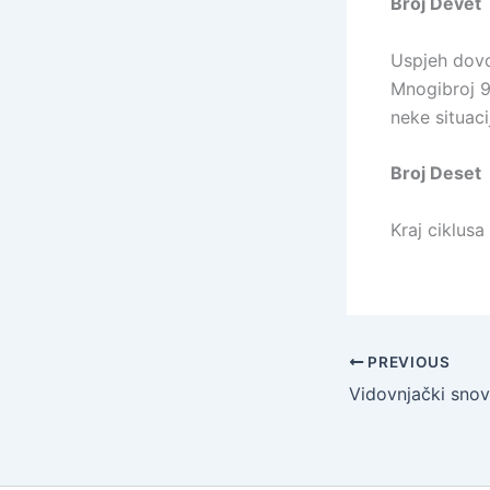
Broj Devet
Uspjeh dovo
Mnogibroj 9
neke situaci
Broj Deset
Kraj ciklus
PREVIOUS
Vidovnjački snov