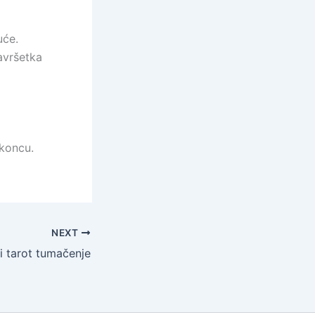
uće.
avršetka
 koncu.
NEXT
 tarot tumačenje