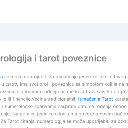
ologija i tarot poveznice
ja
se može upotrijebiti za tumačenje jedne karte ili čitavog 
u tarotu ima svoj broj i poveznicu sa simbolom koji je na nj
veznicu s datumom rođenja osobe koja traži savjet i odgov
lje ili financije.Većina tradicionalnih
tumačenja Tarot
karata
ir numerološko sparivanje naspram datuma rođenja osobe 
itanje. Na primjer, jedinice u kartama govore o novim počet
Za Tarot čitanja, numerologija se može upotrijebiti za otkr