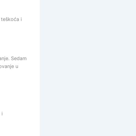
 teškoća i
nanje. Sedam
rovanje u
 i