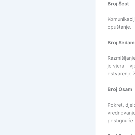
Broj Šest
Komunikacij
opuštanje.
Broj Sedam
Razmišljanje
je vjera – v
ostvarenje ž
Broj Osam
Pokret, dje
vrednovanje
postignuće.