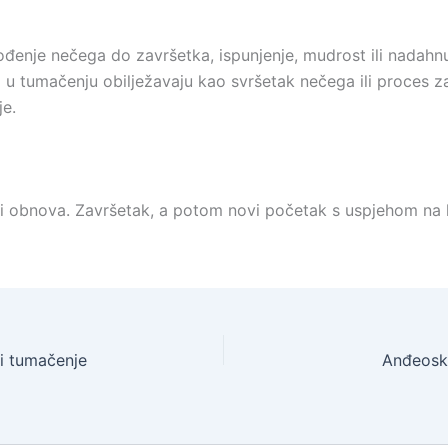
đenje nečega do završetka, ispunjenje, mudrost ili nadahn
 u tumačenju obilježavaju kao svršetak nečega ili proces z
je.
a i obnova. Završetak, a potom novi početak s uspjehom na
i tumačenje
Anđeoski