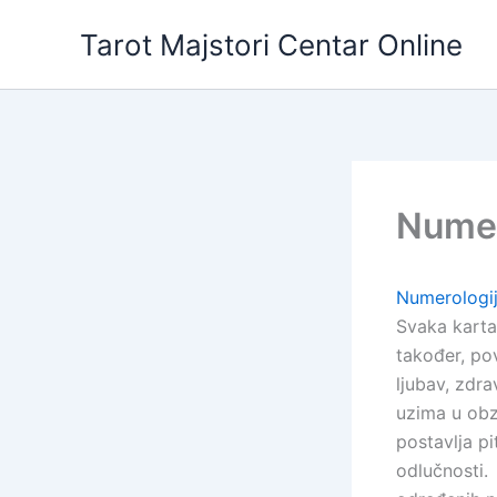
Skip
Tarot Majstori Centar Online
to
content
Numer
Numerologi
Svaka karta 
također, po
ljubav, zdrav
uzima u obz
postavlja p
odlučnosti.