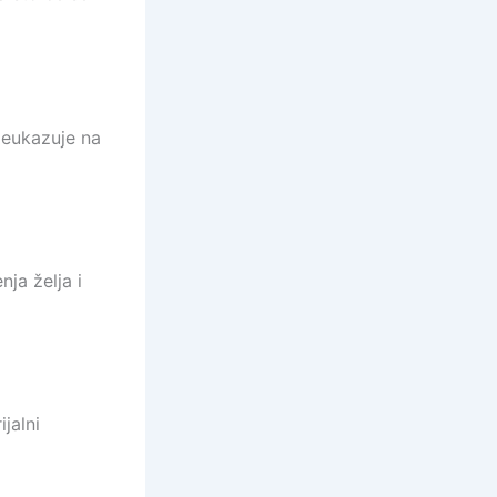
 jeukazuje na
nja želja i
ijalni