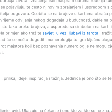
odručja života i značenja istih naspram datuma rođenja t
i se pojavljuju, te ćesto njihovim zbrajanjem i uspredbom 
žitelja odgovora. Osobito se na brojeve u kartama obraća 
 vrijeme odvijanja nekog događaja u budućnosti, dakle na p
 Isto tako preko brojeva, a usporedu sa simbolom na karti i
Na primjer, ako tražite
savjet
u vezi ljubavi iz tarota
i traži
kad će se nešto dogoditi, numerologija tu igra ključnu ulog
tarot majstora koji bez poznavanja numerologije ne mogu cj
ot.
, prilika, ideje, inspiracija i težnja. Jedinica je ono što se t
eljenje, uvid. Ukazuje na čekanje i ono što za što se ne zna, 