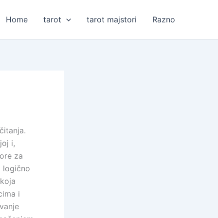
Home
tarot
tarot majstori
Razno
čitanja.
oj i,
ore za
 logično
koja
cima i
ivanje