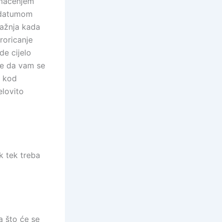
umačenjem
s datumom
pažnja kada
roricanje
de cijelo
te da vam se
u kod
elovito
ek tek treba
a što će se