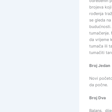
određenih p
brojeva koj
rođenja tra
se gleda na
budućnosti.
tumačenje. 
da vrijeme 
tumača ili 
tumačiti tar
Broj Jedan
Novi početci
da počne.
Broj Dva
Balans,
dij