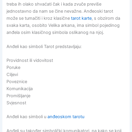
treba ih olako shvaćati čak i kada zvuče previše
jednostavno da nam se čine nevažne. Anđeoski tarot
može se tumačiti i kroz klasične
tarot karte
, s obzirom da
svaka karta, osobito Velika arkana, ima simbol pojedinog
anđela osim klasičnog simbola oslikanog na njoj.
Anđeli kao simboli Tarot predstavljaju:
Providnost ili vidovitost
Poruke
Ciljevi
Poveznice
Komunikacija
Promišljanje
Svjesnost
Anđeli kao simboli u
anđeoskom tarotu
Anđeli su također simbolički komunikatori, pa kako se koji