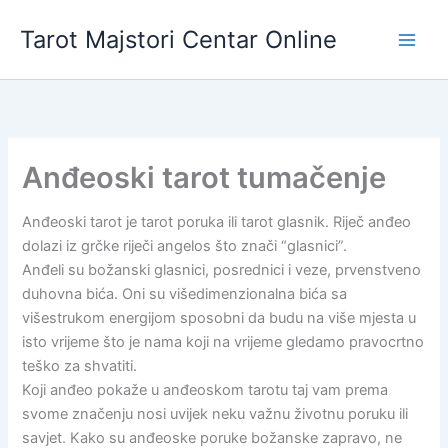
Skip
Tarot Majstori Centar Online
to
content
Anđeoski tarot tumačenje
Anđeoski tarot je tarot poruka ili tarot glasnik. Riječ anđeo
dolazi iz grčke riječi angelos što znači “glasnici”.
Anđeli su božanski glasnici, posrednici i veze, prvenstveno
duhovna bića. Oni su višedimenzionalna bića sa
višestrukom energijom sposobni da budu na više mjesta u
isto vrijeme što je nama koji na vrijeme gledamo pravocrtno
teško za shvatiti.
Koji anđeo pokaže u anđeoskom tarotu taj vam prema
svome značenju nosi uvijek neku važnu životnu poruku ili
savjet. Kako su anđeoske poruke božanske zapravo, ne