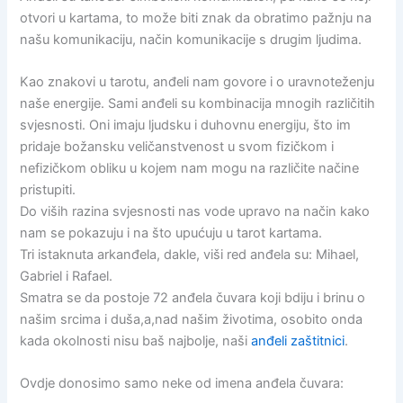
otvori u kartama, to može biti znak da obratimo pažnju na
našu komunikaciju, način komunikacije s drugim ljudima.
Kao znakovi u tarotu, anđeli nam govore i o uravnoteženju
naše energije. Sami anđeli su kombinacija mnogih različitih
svjesnosti. Oni imaju ljudsku i duhovnu energiju, što im
pridaje božansku veličanstvenost u svom fizičkom i
nefizičkom obliku u kojem nam mogu na različite načine
pristupiti.
Do viših razina svjesnosti nas vode upravo na način kako
nam se pokazuju i na što upućuju u tarot kartama.
Tri istaknuta arkanđela, dakle, viši red anđela su: Mihael,
Gabriel i Rafael.
Smatra se da postoje 72 anđela čuvara koji bdiju i brinu o
našim srcima i duša,a,nad našim životima, osobito onda
kada okolnosti nisu baš najbolje, naši
anđeli zaštitnici
.
Ovdje donosimo samo neke od imena anđela čuvara: