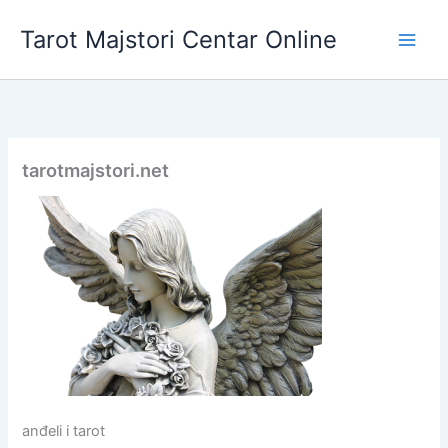
Skip
Tarot Majstori Centar Online
to
content
tarotmajstori.net
anđeli i tarot