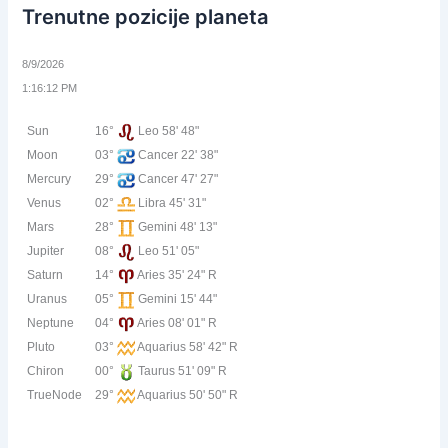
Trenutne pozicije planeta
8/9/2026
1:16:12 PM
Sun
16°
Leo 58' 48"
Moon
03°
Cancer 22' 38"
Mercury
29°
Cancer 47' 27"
Venus
02°
Libra 45' 31"
Mars
28°
Gemini 48' 13"
Jupiter
08°
Leo 51' 05"
Saturn
14°
Aries 35' 24" R
Uranus
05°
Gemini 15' 44"
Neptune
04°
Aries 08' 01" R
Pluto
03°
Aquarius 58' 42" R
Chiron
00°
Taurus 51' 09" R
TrueNode
29°
Aquarius 50' 50" R