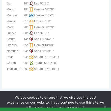
Sun
16°
Leo 01' 35"
Moon
18°
Gemini 48' 28"
Mercury
28°
Cancer 16' 22"
Venus
01°
Libra 46' 00"
Mars
28°
Gemini 08' 29"
Jupiter
08°
Leo 37' 56"
Saturn
14°
Aries 36' 44" R
Uranus
05°
Gemini 14' 08"
Neptune
04°
Aries 08' 59" R
Pluto
04°
Aquarius 00' 03" R
Chiron
00°
Taurus 51' 25" R
TrueNode
29°
Aquarius 52' 19" R
We use cookies to ensure that we give you the best
experience on our website. If you continue to use this site we
Copyright © 2026 Tarot Majstori Centar Online | Powered by
will assume that you are happy with it.