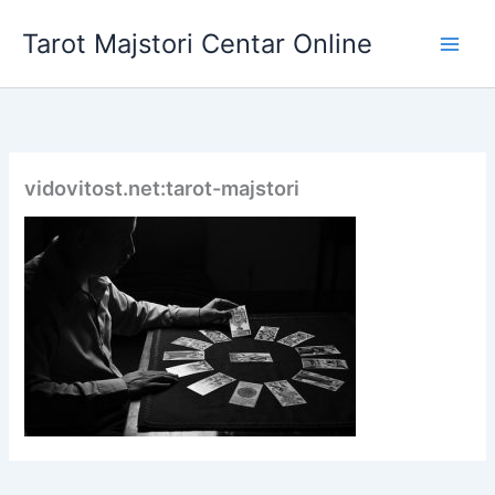
Skip
Tarot Majstori Centar Online
to
content
vidovitost.net:tarot-majstori