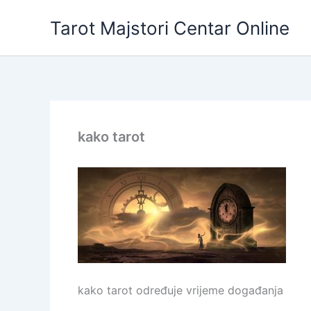
Skip
Tarot Majstori Centar Online
to
content
kako tarot
kako tarot određuje vrijeme događanja