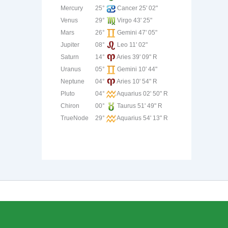
Mercury
25°
Cancer 25' 02"
Venus
29°
Virgo 43' 25"
Mars
26°
Gemini 47' 05"
Jupiter
08°
Leo 11' 02"
Saturn
14°
Aries 39' 09" R
Uranus
05°
Gemini 10' 44"
Neptune
04°
Aries 10' 54" R
Pluto
04°
Aquarius 02' 50" R
Chiron
00°
Taurus 51' 49" R
TrueNode
29°
Aquarius 54' 13" R
dPress Theme
ill assume that you are happy with it.
Ok