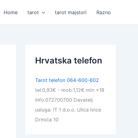
Home
tarot
tarot majstori
Razno
Hrvatska telefon
Tarot telefon 064-600-602
tel:0,93€ - mob:1,12€ min +18
Info:072700700 Davatelj
usluga: IT 1 d.o.o. Ulica Ivice
Drmića 10