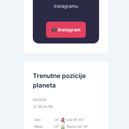
Instagramu
Instagram
Trenutne pozicije
planeta
8/6/2026
12:38:34 PM
Sun
14°
Leo 04' 45"
Moon
19°
Taurus 40' 29"