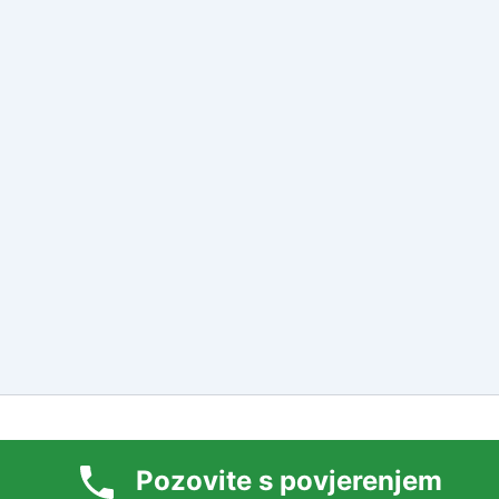
2026 Tarot Majstori Centar Online | Powered by
Astra Wor
e best experience on our website. If you continue to use this site we w
Pozovite s povjerenjem