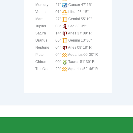
Mercury
27°
Cancer 47' 15"
Venus
01°
Libra 26' 15"
Mars
27°
Gemini 55' 19"
Jupiter
08°
Leo 33' 35"
Saturn
14°
Aries 37' 09" R
Uranus
05°
Gemini 13' 36"
Neptune
04°
Aries 09' 18" R
Pluto
04°
Aquarius 00' 30" R
Chiron
00°
Taurus 51' 30" R
TrueNode
29°
Aquarius 52' 46" R
dPress Theme
ill assume that you are happy with it.
Ok