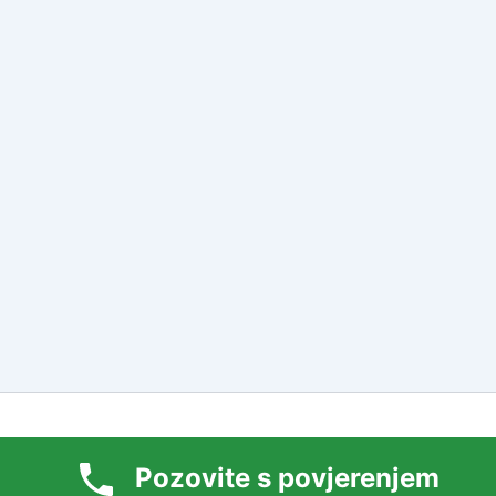
2026 Tarot Majstori Centar Online | Powered by
Astra Wor
e best experience on our website. If you continue to use this site we w
Pozovite s povjerenjem