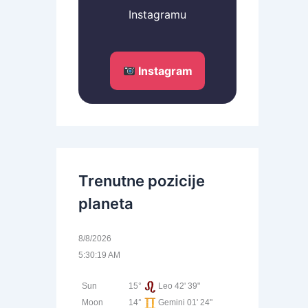
Instagramu
Instagram
Trenutne pozicije
planeta
8/8/2026
5:30:19 AM
Sun
15°
Leo 42' 39"
Moon
14°
Gemini 01' 24"