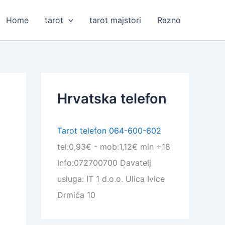
Home
tarot
tarot majstori
Razno
Hrvatska telefon
Tarot telefon 064-600-602
tel:0,93€ - mob:1,12€ min +18
Info:072700700 Davatelj
usluga: IT 1 d.o.o. Ulica Ivice
Drmića 10